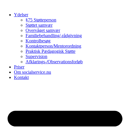
Videre
til
Ydelser
indhold
§75 Støtteperson
Støttet samvær
Overvåget samvær
Familiebehandling/-rådgivning
Kontrolbesøg
Kontaktperson/Mentorordning
Praktisk Pædagogisk Støtte
Supervision
Afklarings-/Observationsforløb
Priser
Om socialservice.nu
Kontakt