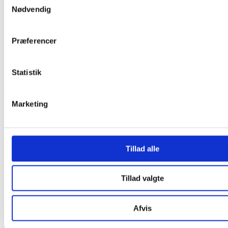
Nødvendig
Præferencer
Privatlivspolitik
Statistik
Ydelser
Marketing
§75 Støtteperson
Støttet samvær
Overvåget samvær
Familiebehandling/-rådgivning
Kontrolbesøg
Tillad alle
Kontaktperson/Mentorordning
Praktisk Pædagogisk Støtte
Supervision
Tillad valgte
Afklarings-/Observationsforløb
§75 Støtteperson
Afvis
Støttet samvær
Overvåget samvær