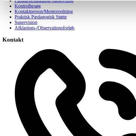
Familiebehandling/-rådgivning
Kontrolbesøg
Kontaktperson/Mentorordning
Praktisk Pædagogisk Støtte
Supervision
Afklarings-/Observationsforløb
Kontakt