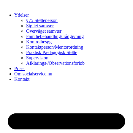
Videre
til
Ydelser
indhold
§75 Støtteperson
Støttet samvær
Overvåget samvær
Familiebehandling/-rådgivning
Kontrolbesøg
Kontaktperson/Mentorordning
Praktisk Pædagogisk Støtte
Supervision
Afklarings-/Observationsforløb
Priser
Om socialservice.nu
Kontakt