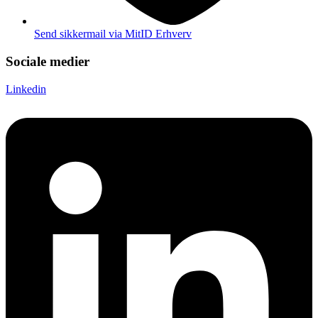
Send sikkermail via MitID Erhverv
Sociale medier
Linkedin