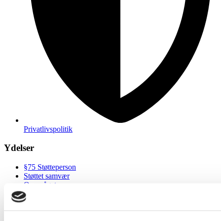
Privatlivspolitik
Ydelser
§75 Støtteperson
Støttet samvær
Overvåget samvær
Familiebehandling/-rådgivning
Kontrolbesøg
Kontaktperson/Mentorordning
Praktisk Pædagogisk Støtte