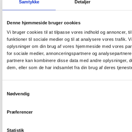
Samtykke
Detaljer
Supervision
Afklarings-/Observationsforløb
§75 Støtteperson
Denne hjemmeside bruger cookies
Støttet samvær
Overvåget samvær
Vi bruger cookies til at tilpasse vores indhold og annoncer, til
Familiebehandling/-rådgivning
funktioner til sociale medier og til at analysere vores trafik. 
Kontrolbesøg
oplysninger om din brug af vores hjemmeside med vores par
Kontaktperson/Mentorordning
Praktisk Pædagogisk Støtte
for sociale medier, annonceringspartnere og analysepartnere
Supervision
partnere kan kombinere disse data med andre oplysninger, du
Afklarings-/Observationsforløb
dem, eller som de har indsamlet fra din brug af deres tjeneste
Kontakt
Samtykkevalg
Nødvendig
Præferencer
Statistik